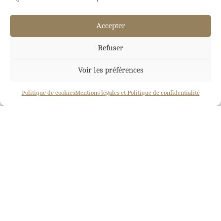
Blanche de Chabannes donne naissance à une
fille. Le jour où des hommes inconnus lui
Accepter
arrachent son bébé, elle n’a plus qu’une idée en
tête :
s’échapper et se venger
.
Refuser
Mais l’océan est un endroit dangereux, où les
Voir les préférences
choses ne sont pas ce qu’elles semblent être.
User du poison
laissera à Blanche un arrière-
Politique de cookies
Mentions légales et Politique de confidentialité
goût amer… et pourrait bien se retourner contre
elle.
« Les poisons de la mer »
est le deuxième tome de
la saga historique
Blanche comme Sang
. Placé
sous le signe des alliances dangereuses, de la
vengeance et du chantage, ce roman de
G.A. Colson vous tiendra en haleine jusqu’à la
dernière page.