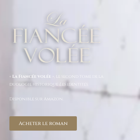
«
La Fiancée volée
», le second tome de la
duologie historique
Les identités
.
Disponible sur Amazon.
Acheter le roman