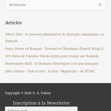
R
e
c
Articles
h
e
Silver Elite : le nouveau phénomène de dystopie romantique, en
r
français
c
Onyx Storm en français : Résumé et Chronique (Fourth Wing 3)
h
270 Idées de Pseudos Tiktok stylés pour réussir sur Booktok
e
Nouveautés 2025 : 10 Romans Historiques à ne pas manquer
r
Idée cadeau – Test et avis : la box « Majuscule » de KUBE
:
Copyright © 2026
G. A. Colson
Inscription à la Newsletter