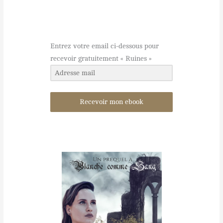
g
r
r
r
e
e
a
s
s
m
t
s
Entrez votre email ci-dessous pour
recevoir gratuitement « Ruines »
Recevoir mon ebook