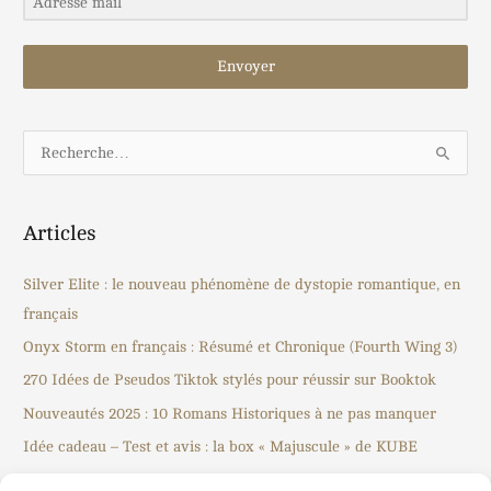
Envoyer
R
e
c
Articles
h
e
Silver Elite : le nouveau phénomène de dystopie romantique, en
r
français
c
Onyx Storm en français : Résumé et Chronique (Fourth Wing 3)
h
270 Idées de Pseudos Tiktok stylés pour réussir sur Booktok
e
Nouveautés 2025 : 10 Romans Historiques à ne pas manquer
r
Idée cadeau – Test et avis : la box « Majuscule » de KUBE
: